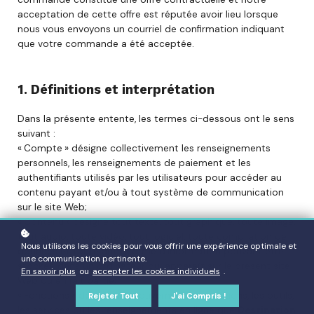
acceptation de cette offre est réputée avoir lieu lorsque
nous vous envoyons un courriel de confirmation indiquant
que votre commande a été acceptée.
1. Définitions et interprétation
Dans la présente entente, les termes ci-dessous ont le sens
suivant :
« Compte » désigne collectivement les renseignements
personnels, les renseignements de paiement et les
authentifiants utilisés par les utilisateurs pour accéder au
contenu payant et/ou à tout système de communication
sur le site Web;
« Contenu » désigne tout texte, tout graphique, toute image,
tout audio, toute vidéo, tout logiciel, toute compilation de
Nous utilisons les cookies pour vous offrir une expérience optimale et
données et toute autre forme d’information pouvant être
une communication pertinente.
stockée dans un ordinateur qui apparaît sur le présent site
En savoir plus
ou
accepter les cookies individuels
.
Web ou en fait partie;
« Fonctions » désigne collectivement les fonctions, les outils,
Rejeter Tout
J'ai Compris !
les services ou les renseignements en ligne que
Destination