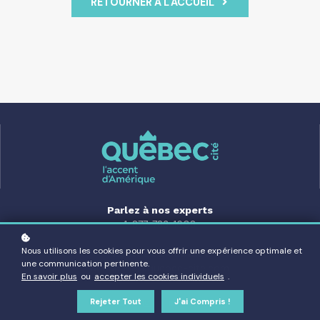
RETOURNER À L'ACCUEIL
Parlez à nos experts
1-877-783-1608
Nous utilisons les cookies pour vous offrir une expérience optimale et
Restez en contact
une communication pertinente.
academie@quebec-cite.com
En savoir plus
ou
accepter les cookies individuels
.
Rejeter Tout
J'ai Compris !